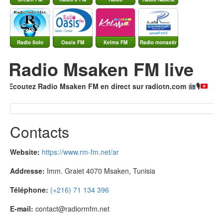
culturelle
Radio Solo
Oasis FM
Kelma FM
Radio monastir
Sfax
Radio Msaken FM live
Ecoutez Radio Msaken FM en direct sur radiotn.com
🎙
Contacts
Website:
https://www.rm-fm.net/ar
Addresse:
Imm. Graiet 4070 Msaken, Tunisia
Téléphone:
(+216) 71 134 396
E-mail:
contact@radiormfm.net