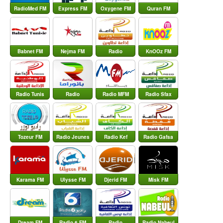
RadioMed FM
Express FM
Oxygene FM
Quran FM
Babnet FM
Nejma FM
Radio
KnOOz FM
Tataouine
Radio Tunis
Radio
Radio MFM
Radio Sfax
Nationale
Panorama
Tunis
Tozeur FM
Radio Jeunes
Radio Kef
Radio Gafsa
FM
Karama FM
Ulysse FM
Djerid FM
Misk FM
Dream FM
Radio 6 FM
Radio
Radio Nabeul