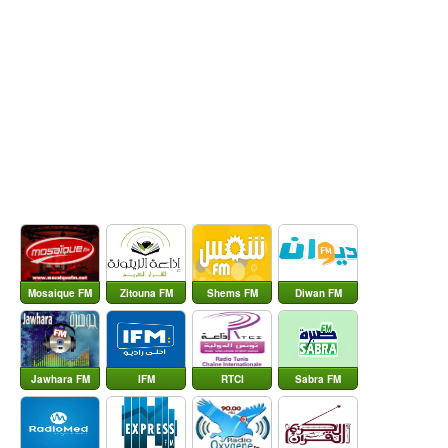
Mosaique FM
Zitouna FM
Shems FM
Diwan FM
Jawhara FM
IFM
RTCI
Sabra FM