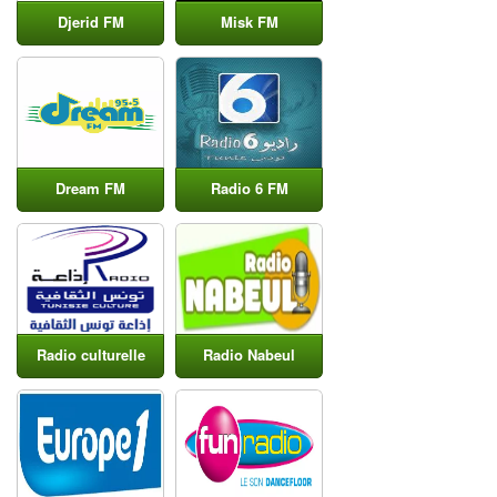
Djerid FM
Misk FM
Dream FM
Radio 6 FM
Radio culturelle
Radio Nabeul