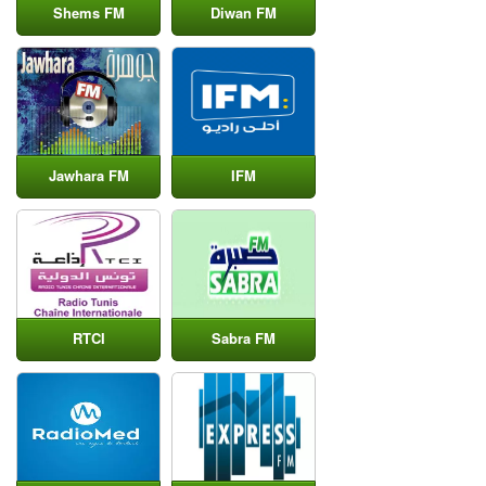
Shems FM
Diwan FM
Jawhara FM
IFM
RTCI
Sabra FM