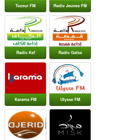
Tozeur FM
Radio Jeunes FM
Radio Kef
Radio Gafsa
Karama FM
Ulysse FM