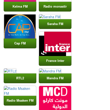
Kelma FM
Radio monastir
Saraha FM
Cap FM
France Inter
RTL2
Mandra FM
Radio Msaken FM