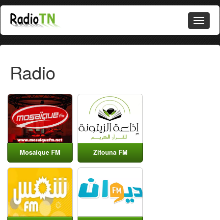
Radio
Mosaique FM
Zitouna FM