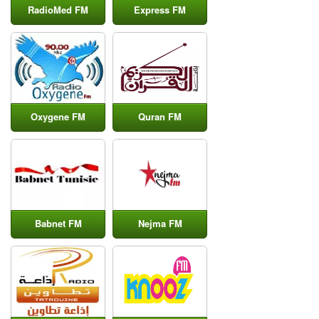
RadioMed FM
Express FM
Oxygene FM
Quran FM
Babnet FM
Nejma FM