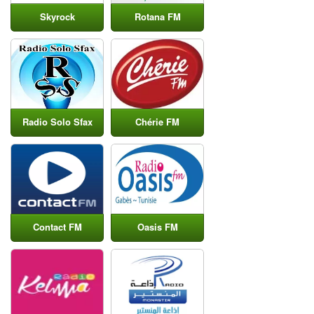
Skyrock
Rotana FM
Radio Solo Sfax
Chérie FM
Contact FM
Oasis FM